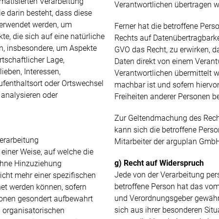
tomatisierten Verarbeitung
Verantwortlichen übertragen w
e darin besteht, dass diese
erwendet werden, um
Ferner hat die betroffene Pers
e, die sich auf eine natürliche
Rechts auf Datenübertragbarke
n, insbesondere, um Aspekte
GVO das Recht, zu erwirken, 
rtschaftlicher Lage,
Daten direkt von einem Verant
ieben, Interessen,
Verantwortlichen übermittelt w
Aufenthaltsort oder Ortswechsel
machbar ist und sofern hiervo
 analysieren oder
Freiheiten anderer Personen be
Zur Geltendmachung des Recht
kann sich die betroffene Perso
erarbeitung
Mitarbeiter der arguplan Gmb
einer Weise, auf welche die
g) Recht auf Widerspruch
hne Hinzuziehung
Jede von der Verarbeitung pe
icht mehr einer spezifischen
betroffene Person hat das vom
et werden können, sofern
und Verordnungsgeber gewährt
ionen gesondert aufbewahrt
sich aus ihrer besonderen Situ
 organisatorischen