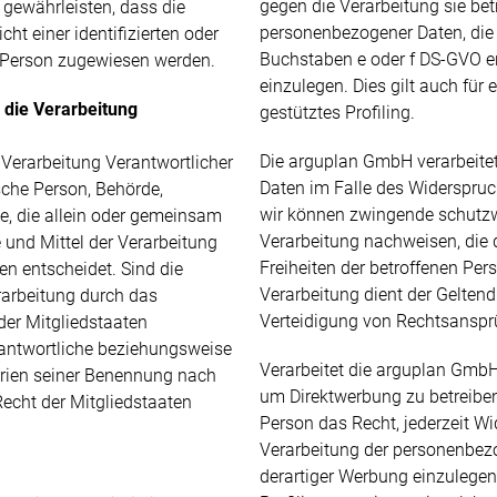
gegen die Verarbeitung sie bet
gewährleisten, dass die
personenbezogener Daten, die 
t einer identifizierten oder
Buchstaben e oder f DS-GVO er
en Person zugewiesen werden.
einzulegen. Dies gilt auch für
r die Verarbeitung
gestütztes Profiling.
Die arguplan GmbH verarbeite
e Verarbeitung Verantwortlicher
Daten im Falle des Widerspruch
ische Person, Behörde,
wir können zwingende schutzw
le, die allein oder gemeinsam
Verarbeitung nachweisen, die 
 und Mittel der Verarbeitung
Freiheiten der betroffenen Per
n entscheidet. Sind die
Verarbeitung dient der Gelte
rarbeitung durch das
Verteidigung von Rechtsanspr
der Mitgliedstaaten
rantwortliche beziehungsweise
Verarbeitet die arguplan Gmb
erien seiner Benennung nach
um Direktwerbung zu betreiben,
echt der Mitgliedstaaten
Person das Recht, jederzeit W
Verarbeitung der personenbe
derartiger Werbung einzulegen.