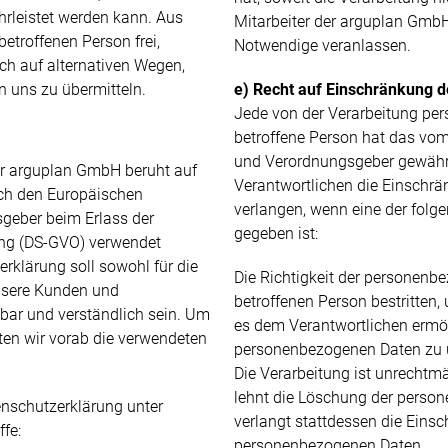
hrleistet werden kann. Aus
Mitarbeiter der arguplan GmbH
betroffenen Person frei,
Notwendige veranlassen.
h auf alternativen Wegen,
an uns zu übermitteln.
e) Recht auf Einschränkung d
Jede von der Verarbeitung pe
betroffene Person hat das vom
und Verordnungsgeber gewähr
er arguplan GmbH beruht auf
Verantwortlichen die Einschrä
urch den Europäischen
verlangen, wenn eine der fol
sgeber beim Erlass der
gegeben ist:
ng (DS-GVO) verwendet
rklärung soll sowohl für die
Die Richtigkeit der personenb
unsere Kunden und
betroffenen Person bestritten, 
sbar und verständlich sein. Um
es dem Verantwortlichen ermögl
ten wir vorab die verwendeten
personenbezogenen Daten zu 
Die Verarbeitung ist unrechtmä
lehnt die Löschung der perso
enschutzerklärung unter
verlangt stattdessen die Eins
fe:
personenbezogenen Daten.