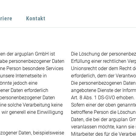
riere
Kontakt
iten der arguplan GmbH ist
Die Löschung der personenbez
gabe personenbezogener Daten
Erfüllung einer rechtlichen Ve
fene Person besondere Services
Unionsrecht oder dem Recht de
nsere Internetseite in
erforderlich, dem der Verantwor
nnte jedoch eine
Die personenbezogenen Daten
ner Daten erforderlich
angebotene Dienste der Infor
g personenbezogener Daten
Art. 8 Abs. 1 DS-GVO erhoben.
eine solche Verarbeitung keine
Sofern einer der oben genannte
 wir generell eine Einwilligung
betroffene Person die Lösch
Daten, die bei der arguplan G
veranlassen möchte, kann sie s
zogener Daten, beispielsweise
Mitarbeiter des für die Verarb