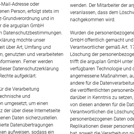
E-Mail-Adresse oder
wenden. Der Mitarbeiter der 
nen Person, erfolgt stets im
veranlassen, dass dem Löschv
tz-Grundverordnung und in
nachgekommen wird.
r die arguplan GmbH
hen Datenschutzbestimmungen.
Wurden die personenbezogene
rklärung möchte unser
GmbH öffentlich gemacht und 
eit über Art, Umfang und
Verantwortlicher gemäß Art. 1
, genutzten und verarbeiteten
Löschung der personenbezogen
formieren. Ferner werden
trifft die arguplan GmbH unter
 dieser Datenschutzerklärung
verfügbaren Technologie und 
Rechte aufgeklärt.
angemessene Maßnahmen, auc
andere für die Datenverarbeitu
ür die Verarbeitung
die veröffentlichten personen
 technische und
darüber in Kenntnis zu setzen,
n umgesetzt, um einen
von diesen anderen für die Da
 der über diese Internetseite
Verantwortlichen die Löschung
enen Daten sicherzustellen.
personenbezogenen Daten ode
ierte Datenübertragungen
Replikationen dieser persone
cken aufweisen, sodass ein
hat, soweit die Verarbeitung nic