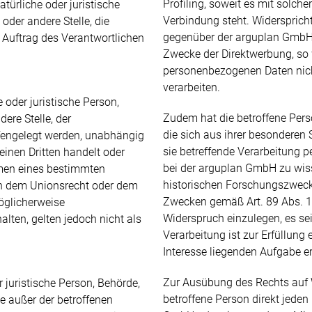
Profiling, soweit es mit solche
atürliche oder juristische
Verbindung steht. Widerspricht
oder andere Stelle, die
gegenüber der arguplan GmbH 
Auftrag des Verantwortlichen
Zwecke der Direktwerbung, so
personenbezogenen Daten nich
verarbeiten.
 oder juristische Person,
Zudem hat die betroffene Pers
ere Stelle, der
die sich aus ihrer besonderen 
engelegt werden, unabhängig
sie betreffende Verarbeitung 
einen Dritten handelt oder
bei der arguplan GmbH zu wis
hmen eines bestimmten
historischen Forschungszweck
h dem Unionsrecht oder dem
Zwecken gemäß Art. 89 Abs. 1
öglicherweise
Widerspruch einzulegen, es sei
lten, gelten jedoch nicht als
Verarbeitung ist zur Erfüllung 
Interesse liegenden Aufgabe er
Zur Ausübung des Rechts auf 
er juristische Person, Behörde,
betroffene Person direkt jeden
le außer der betroffenen