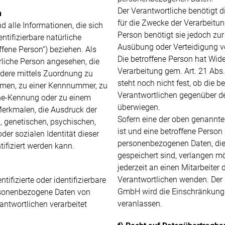
Der Verantwortliche benötigt
n
für die Zwecke der Verarbeitung
 alle Informationen, die sich
Person benötigt sie jedoch z
entifizierbare natürliche
Ausübung oder Verteidigung 
fene Person“) beziehen. Als
Die betroffene Person hat Wid
ürliche Person angesehen, die
Verarbeitung gem. Art. 21 Abs
ondere mittels Zuordnung zu
steht noch nicht fest, ob die 
men, zu einer Kennnummer, zu
Verantwortlichen gegenüber d
ine-Kennung oder zu einem
überwiegen.
erkmalen, die Ausdruck der
Sofern eine der oben genann
, genetischen, psychischen,
ist und eine betroffene Perso
oder sozialen Identität dieser
personenbezogenen Daten, die
tifiziert werden kann.
gespeichert sind, verlangen mö
jederzeit an einen Mitarbeiter 
Verantwortlichen wenden. Der 
ntifizierte oder identifizierbare
GmbH wird die Einschränkung 
ersonenbezogene Daten von
veranlassen.
antwortlichen verarbeitet