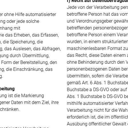
f) Recht auf Datenübertragba
Jede von der Verarbeitung pe
betroffene Person hat das vom
er ohne Hilfe automatisierter
und Verordnungsgeber gewährt
ng oder jede solche
betreffenden personenbezogen
nhang mit
betroffene Person einem Verant
e das Erheben, das Erfassen,
wurden, in einem strukturierte
, die Speicherung, die
maschinenlesbaren Format zu 
, das Auslesen, das Abfragen,
das Recht, diese Daten einem 
gung durch Übermittlung,
ohne Behinderung durch den V
 Form der Bereitstellung, den
personenbezogenen Daten berei
ng, die Einschränkung, das
übermitteln, sofern die Verarbe
g.
gemäß Art. 6 Abs. 1 Buchstabe
beitung
Buchstabe a DS-GVO oder auf 
ung ist die Markierung
Abs. 1 Buchstabe b DS-GVO be
ener Daten mit dem Ziel, ihre
mithilfe automatisierter Verfahr
schränken.
Verarbeitung nicht für die W
erforderlich ist, die im öffentli
Ausübung öffentlicher Gewalt 